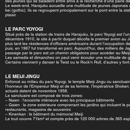
des jeunes qui se baladent entre amis à la recherche d’une paire de
Le week-end, Harajuku accueille une multitude de jeunes Japonais a
kei (gothic). Ils se regroupent principalement sur le pont entre la s
plaisir.
LE PARC YOYOGI
Situé près de la station de trains de Harajuku, le parc Yoyogi est l’u
décembre 1910, le site à partir duquel décolla le premier avion au J
plus tard les résidences d’officiers américains durant l’occupation d
puis, en 1967 fut transformé en parc. Aujourd’hui, des milliers de J
passage par le parc est un chemin obligatoire pour accéder au Meiji
Les samedis et dimanches on peut venir écouter une multitude de gro
Certains viennent y danser le Twist ou le Rock’n Roll, d’autres y f
LE MEIJI JINGU
Enfoncé au milieu du parc Yoyogi, le temple Meiji Jingu ou sanctuaire 
l’honneur de l’Empereur Meiji et de sa femme, l’Impératrice Shoken. 
actuels datent de novembre 1958.
Le sanctuaire est composé de trois zones:
– Naien : l’enceinte intérieure avec les principaux bâtiments
– Gaien : la zone extérieure comprenant les jardins qui incluent le 
restaurants, magasins de souvenirs
– Kinenkan : le bâtiment du mémorial Meiji
Le tout couvre 71km² et compte près de 120 000 arbres de 365 espè