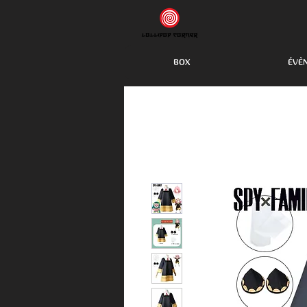
BOX
ÉVÈ