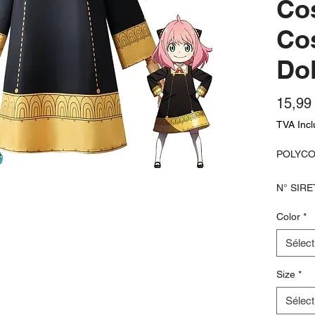
Co
Co
Dol
15,99
TVA Incl
POLYC
N° SIRE
Color
*
N° de T
Sélect
Polyconc
Size
*
limitée 
Sélect
neufs is