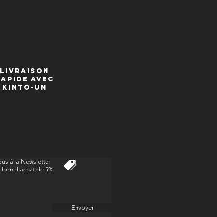
rons au niveau national et
ional, à l'exception des pays en
t des zones géographiques sous
livraison
at est expédié directement à votre
Rapide avec
kinto-un
de domiciliation, avec un numéro
pour garantir la traçabilité de votre
de.
isfaction est notre priorité absolue.
us à la Newsletter
n bon d'achat de 5%
ment à l'article L221-18 du Code
nsommation, vous disposez d'un
 rétractation de 14 jours à compter
te de livraison de votre commande.
Envoyer