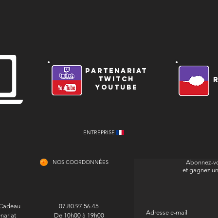
Nous liv
internat
guerre e
tension.
partenariat
twitch
Tout ach
youtube
adresse 
de suivi 
comman
ENTREPRISE
Votre sat
NOS COORDONNÉES
Abonnez-vo
et gagnez u
Conformé
de la co
délai de
 Cadeau
07.80.97.56.45
de la da
nariat
De 10h00 à 19h00