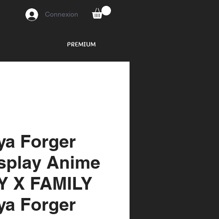
Connexion
PREMIUM
ya Forger
splay Anime
Y X FAMILY
ya Forger