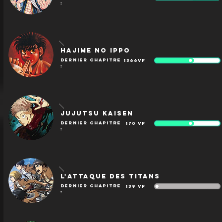
:
Hajime no Ippo
dernier chapitre
1366
VF
:
Jujutsu Kaisen
dernier chapitre
170
VF
:
L'Attaque des Titans
dernier chapitre
139
VF
: