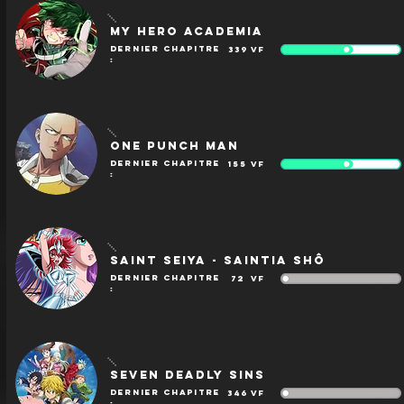
My Hero Academia
dernier chapitre
339
VF
:
One Punch Man
dernier chapitre
155
VF
:
Saint Seiya - Saintia Shô
dernier chapitre
72
VF
:
Seven Deadly Sins
dernier chapitre
346
VF
: