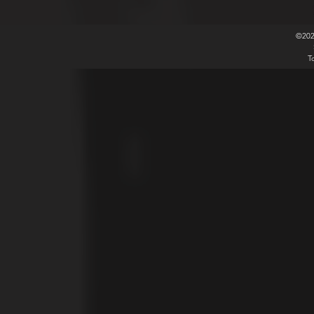
©20
T