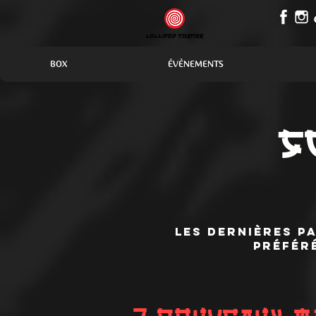
BOX
ÉVÈNEMENTS
S
les dernières p
préfér