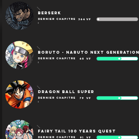
Berserk
dernier chapitre
364
VF
:
Boruto - Naruto Next Generatio
dernier chapitre
65
VF
:
Dragon Ball Super
dernier chapitre
79
VF
:
Fairy Tail 100 Years Quest
dernier chapitre
91
VF